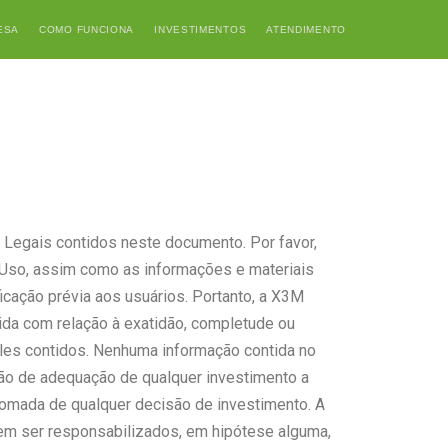
ESA
COMO FUNCIONA
INVESTIMENTOS
ATENDIMENTO
 Legais contidos neste documento. Por favor,
 Uso, assim como as informações e materiais
ficação prévia aos usuários. Portanto, a X3M
cida com relação à exatidão, completude ou
eles contidos. Nenhuma informação contida no
cação de adequação de qualquer investimento a
 tomada de qualquer decisão de investimento. A
em ser responsabilizados, em hipótese alguma,