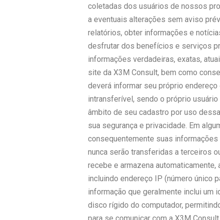
coletadas dos usuários de nossos prod
a eventuais alterações sem aviso prév
relatórios, obter informações e notí
desfrutar dos benefícios e serviços p
informações verdadeiras, exatas, atu
site da X3M Consult, bem como conserv
deverá informar seu próprio endereço e
intransferível, sendo o próprio usuár
âmbito de seu cadastro por uso dessa
sua segurança e privacidade. Em algum
consequentemente suas informações p
nunca serão transferidas a terceiros 
recebe e armazena automaticamente, a
incluindo endereço IP (número único 
informação que geralmente inclui um i
disco rígido do computador, permitind
para se comunicar com a X3M Consult