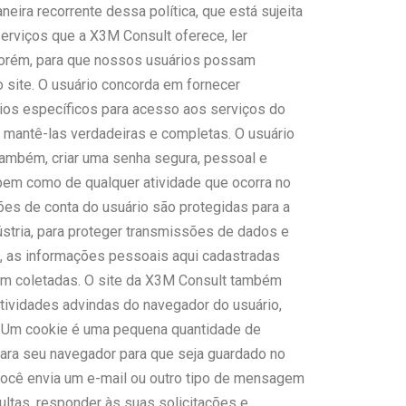
ira recorrente dessa política, que está sujeita
erviços que a X3M Consult oferece, ler
 Porém, para que nossos usuários possam
 site. O usuário concorda em fornecer
ios específicos para acesso aos serviços do
 mantê-las verdadeiras e completas. O usuário
 também, criar uma senha segura, pessoal e
, bem como de qualquer atividade que ocorra no
es de conta do usuário são protegidas para a
ústria, para proteger transmissões de dados e
, as informações pessoais aqui cadastradas
oram coletadas. O site da X3M Consult também
tividades advindas do navegador do usuário,
a. Um cookie é uma pequena quantidade de
 para seu navegador para que seja guardado no
 você envia um e-mail ou outro tipo de mensagem
tas, responder às suas solicitações e