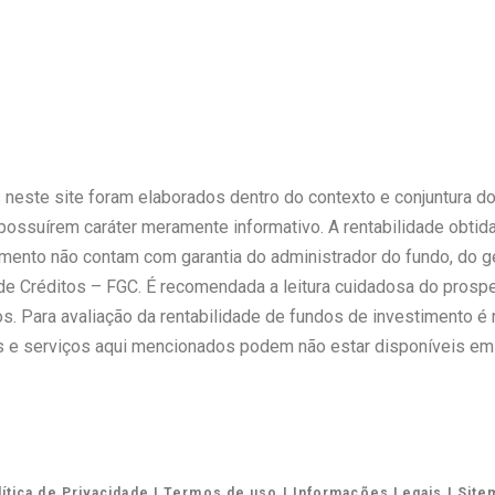
neste site foram elaborados dentro do contexto e conjuntura 
possuírem caráter meramente informativo. A rentabilidade obtid
timento não contam com garantia do administrador do fundo, do g
 de Créditos – FGC. É recomendada a leitura cuidadosa do pros
sos. Para avaliação da rentabilidade de fundos de investimento 
 e serviços aqui mencionados podem não estar disponíveis em 
lítica de Privacidade I Termos de uso I Informações Legais I Site