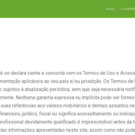
Home
A EMPR
cê se declara ciente e concorda com os Termos de Uso e Avisos
amentação aplicáveis ao seu país e/ou jurisdição. Os Termos de
 sujeitos à atualização periódica, sem que seja necessária noti
armente. Nenhuma garantia expressa ou implícita pode ser forne
 suas referências aos valores mobiliários e demais assuntos n
financeiro, jurídico, fiscal ou significa aconselhamento ou indi
 profissional devidamente qualificado é imprescindível antes da
elas informações apresentadas neste site, assim como não pod