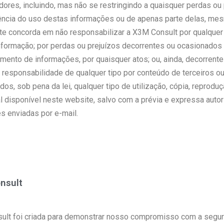
dores, incluindo, mas não se restringindo a quaisquer perdas ou
rência do uso destas informações ou de apenas parte delas, me
ite concorda em não responsabilizar a X3M Consult por qualquer 
nformação; por perdas ou prejuízos decorrentes ou ocasionados
ento de informações, por quaisquer atos; ou, ainda, decorrentes
 responsabilidade de qualquer tipo por conteúdo de terceiros o
, sob pena da lei, qualquer tipo de utilização, cópia, reprodução
ial disponível neste website, salvo com a prévia e expressa aut
s enviadas por e-mail.
nsult
sult foi criada para demonstrar nosso compromisso com a segur