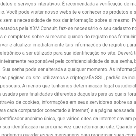
utos e serviços interativos. É recomendada a verificação de mane
io. Você pode visitar nosso website e conhecer os produtos e s
cias sem a necessidade de nos dar informação sobre si mesmo.
restados pela X3M Consult, faz-se necessário o seu cadastro no
ais e completas sobre si mesmo quando do registro nos formulár
ar e atualizar imediatamente tais informações de registro para
letrônico a ser utilizado para sua identificação no site. Deverá
io inteiramente responsável pela confidencialidade da sua senha
. Sua senha pode ser alterada a qualquer momento. As informaçõ
as páginas do site, utilizamos a criptografia SSL, padrão da ind
essoais. A menos que tenhamos determinação legal ou judicial
ou usadas para finalidades diferentes daquelas para as quais f
través de cookies, informações em seus servidores sobre as a
para cada computador conectado à Internet) e a página acessad
dentificador anônimo único, que vários sites da Internet enviam
o sua identificação na próxima vez que retornar ao site. Quando
, podemos guardar essas mensagens para processar suas consul